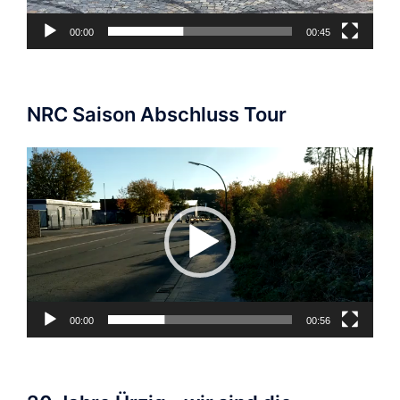
00:00
00:45
NRC Saison Abschluss Tour
Video-
Player
00:00
00:56