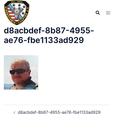
Zum
Inhalt
springen
d8acbdef-8b87-4955-
ae76-fbe1133ad929
Beitragsnavigation
d8acbdef-8b87-4955-ae76-fbe1133ad929