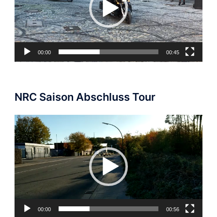
00:00
00:45
NRC Saison Abschluss Tour
Video-
Player
00:00
00:56