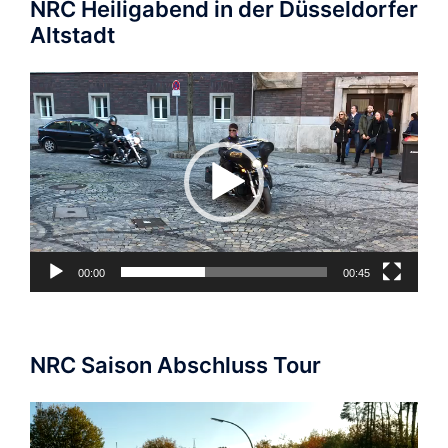
NRC Heiligabend in der Düsseldorfer
Altstadt
Video-
Player
00:00
00:45
NRC Saison Abschluss Tour
Video-
Player