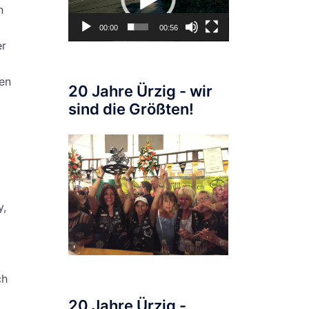
n
00:00
00:56
er
ten
20 Jahre Ürzig - wir
sind die Größten!
y,
ch
20 Jahre Ürzig -