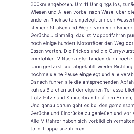
200km angeboten. Um 11 Uhr gings los, zunäc
Wiesen und Alleen vorbei nach Wesel über di
anderen Rheinseite eingelegt, um den Wasserha
kleinere Straßen und Wege, vorbei an Bauernh
Gerüche….einmalig, das ist Moppedfahren pur!
noch einige hundert Motorräder den Weg dort
Essen warten. Die Frickos und die Currywurs
empfohlen. 2 Nachzügler fanden dann noch v
dann gestärkt und abgekühlt wieder Richtung
nochmals eine Pause eingelegt und alle verabs
Danach fuhren alle die entsprechenden Abfah
kühles Bierchen auf der eigenen Terrasse bli
trotz Hitze und Sonnenbrand auf den Armen, d
Und genau darum geht es bei den gemeinsam
Gerüche und Eindrücke zu genießen und vor a
Alle Mitfahrer haben sich vorbildlich verhalte
tolle Truppe anzuführen.