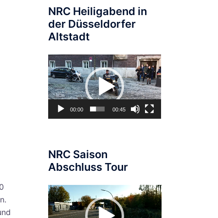
NRC Heiligabend in
der Düsseldorfer
Altstadt
Video-
Player
00:00
00:45
NRC Saison
Abschluss Tour
10
Video-
n.
Player
und