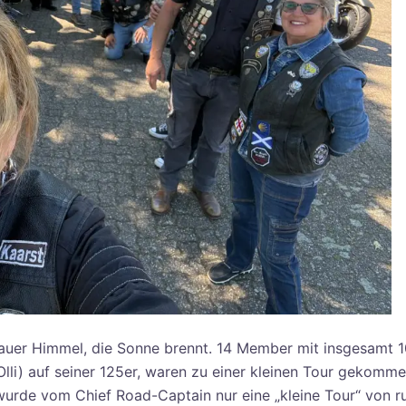
lauer Himmel, die Sonne brennt. 14 Member mit insgesamt 
lli) auf seiner 125er, waren zu einer kleinen Tour gekomme
urde vom Chief Road-Captain nur eine „kleine Tour“ von r