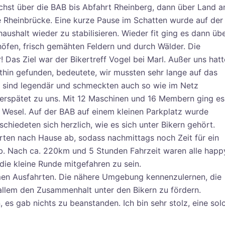
hst über die BAB bis Abfahrt Rheinberg, dann über Land a
e Rheinbrücke. Eine kurze Pause im Schatten wurde auf der
ushalt wieder zu stabilisieren. Wieder fit ging es dann üb
öfen, frisch gemähten Feldern und durch Wälder. Die
 Das Ziel war der Bikertreff Vogel bei Marl. Außer uns hat
hin gefunden, bedeutete, wir mussten sehr lange auf das
t sind legendär und schmeckten auch so wie im Netz
erspätet zu uns. Mit 12 Maschinen und 16 Membern ging es
 Wesel. Auf der BAB auf einem kleinen Parkplatz wurde
chiedeten sich herzlich, wie es sich unter Bikern gehört.
rten nach Hause ab, sodass nachmittags noch Zeit für ein
eb. Nach ca. 220km und 5 Stunden Fahrzeit waren alle happ
ie kleine Runde mitgefahren zu sein.
en Ausfahrten. Die nähere Umgebung kennenzulernen, die
llem den Zusammenhalt unter den Bikern zu fördern.
n, es gab nichts zu beanstanden. Ich bin sehr stolz, eine sol