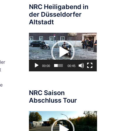
NRC Heiligabend in
der Düsseldorfer
Altstadt
Video-
Player
der
00:00
00:45
t
ie
NRC Saison
Abschluss Tour
Video-
Player